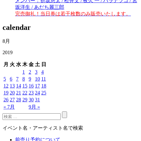
メンバー：折坂悠太 / 松井文 / 夜久 一 / ハラナツコ / 宮
坂洋生 / あだち麗三郎
完売御礼！当日券は若干枚数のみ販売いたします。
calendar
8月
2019
月
火
水
木
金
土
日
1
2
3
4
5
6
7
8
9
10
11
12
13
14
15
16
17
18
19
20
21
22
23
24
25
26
27
28
29
30
31
« 7月
9月 »
イベント名・アーティスト名で検索
前売り予約について