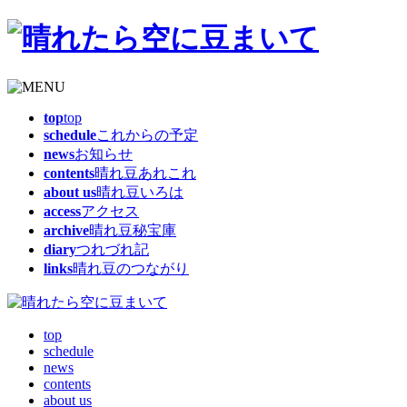
top
top
schedule
これからの予定
news
お知らせ
contents
晴れ豆あれこれ
about us
晴れ豆いろは
access
アクセス
archive
晴れ豆秘宝庫
diary
つれづれ記
links
晴れ豆のつながり
top
schedule
news
contents
about us