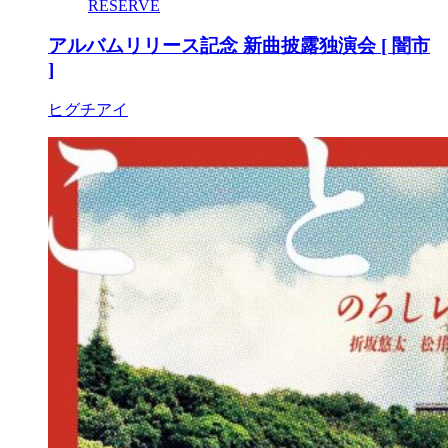
RESERVE
アルバムリリース記念 新曲披露独演会 [ 闇市
]
ヒグチアイ