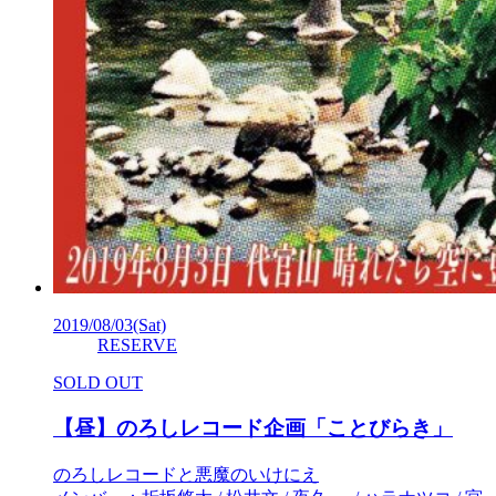
2019/08/03
(Sat)
RESERVE
SOLD OUT
【昼】のろしレコード企画「ことびらき」
のろしレコードと悪魔のいけにえ