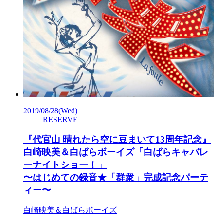
2019/08/28
(Wed)
RESERVE
『代官山 晴れたら空に豆まいて13周年記念』
白崎映美＆白ばらボーイズ「白ばらキャバレ
ーナイトショー！」
〜はじめての録音★「群衆」完成記念パーテ
ィー〜
白崎映美＆白ばらボーイズ