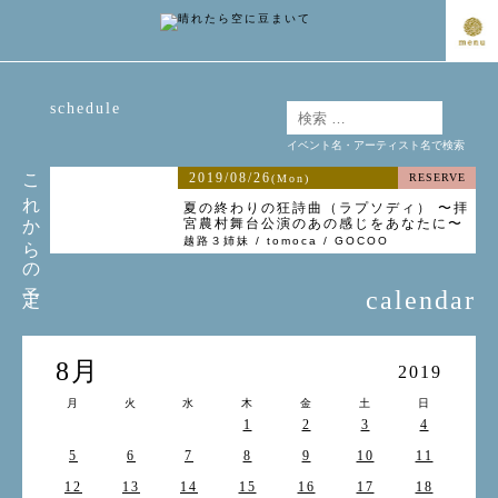
schedule
イベント名・アーティスト名で検索
これからの予定
2019/08/26
RESERVE
(Mon)
夏の終わりの狂詩曲（ラプソディ） 〜拝
宮農村舞台公演のあの感じをあなたに〜
越路３姉妹 / tomoca / GOCOO
calendar
8月
2019
月
火
水
木
金
土
日
1
2
3
4
5
6
7
8
9
10
11
12
13
14
15
16
17
18