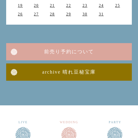
19
20
21
22
23
24
25
26
27
28
29
30
31
前売り予約について
archive 晴れ豆秘宝庫
LIVE
WEDDING
PARTY