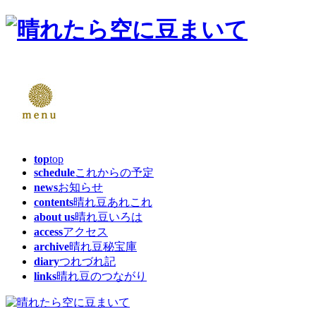
top
top
schedule
これからの予定
news
お知らせ
contents
晴れ豆あれこれ
about us
晴れ豆いろは
access
アクセス
archive
晴れ豆秘宝庫
diary
つれづれ記
links
晴れ豆のつながり