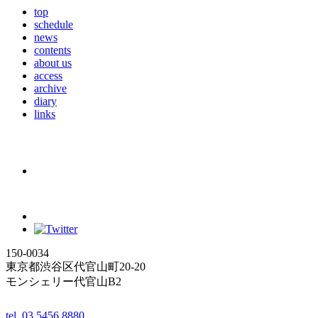
top
schedule
news
contents
about us
access
archive
diary
links
150-0034
東京都渋谷区代官山町20-20
モンシェリー代官山B2
tel. 03 5456 8880