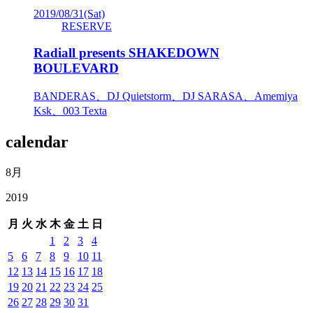
2019/08/31
(Sat)
RESERVE
Radiall presents SHAKEDOWN
BOULEVARD
BANDERAS、DJ Quietstorm、DJ SARASA、Amemiya
Ksk、003 Texta
calendar
8月
2019
月
火
水
木
金
土
日
1
2
3
4
5
6
7
8
9
10
11
12
13
14
15
16
17
18
19
20
21
22
23
24
25
26
27
28
29
30
31