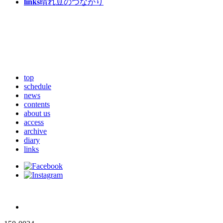
links
晴れ豆のつながり
top
schedule
news
contents
about us
access
archive
diary
links