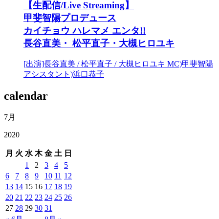
【生配信/Live Streaming】
甲斐智陽プロデュース
カイチョウ ハレマメ エンタ!!
長谷直美・ 松平直子・大槻ヒロユキ
[出演]長谷直美 / 松平直子 / 大槻ヒロユキ MC)甲斐智陽
アシスタント)浜口恭子
calendar
7月
2020
月
火
水
木
金
土
日
1
2
3
4
5
6
7
8
9
10
11
12
13
14
15
16
17
18
19
20
21
22
23
24
25
26
27
28
29
30
31