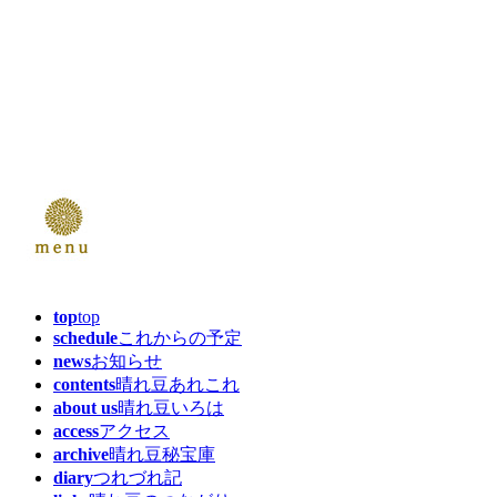
top
top
schedule
これからの予定
news
お知らせ
contents
晴れ豆あれこれ
about us
晴れ豆いろは
access
アクセス
archive
晴れ豆秘宝庫
diary
つれづれ記