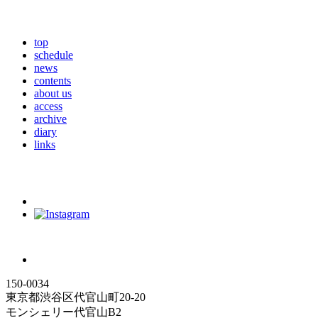
top
schedule
news
contents
about us
access
archive
diary
links
150-0034
東京都渋谷区代官山町20-20
モンシェリー代官山B2