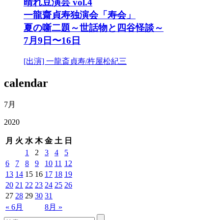
晴れ豆演芸 vol.4
一龍齋貞寿独演会「寿会」
夏の噺二題～世話物と四谷怪談～
7月9日〜16日
[出演] 一龍斎貞寿/杵屋松紀三
calendar
7月
2020
月
火
水
木
金
土
日
1
2
3
4
5
6
7
8
9
10
11
12
13
14
15
16
17
18
19
20
21
22
23
24
25
26
27
28
29
30
31
« 6月
8月 »