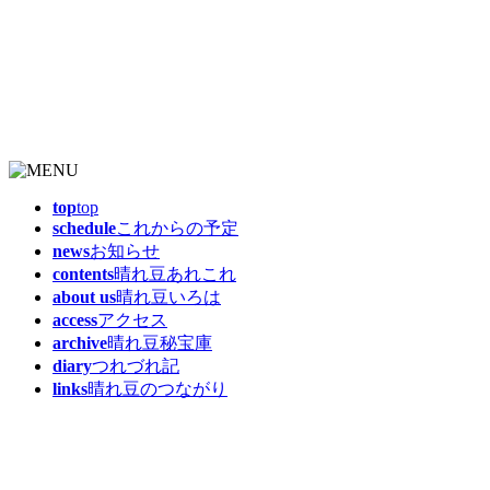
top
top
schedule
これからの予定
news
お知らせ
contents
晴れ豆あれこれ
about us
晴れ豆いろは
access
アクセス
archive
晴れ豆秘宝庫
diary
つれづれ記
links
晴れ豆のつながり