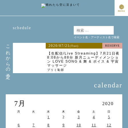
schedule
イベント名・アーティスト名で検索
これからの予定
2020/07/21
RESERVE
(Tue)
【生配信/Live Streaming】7月21日夜
8:08から88分 新月ニューディメンショ
ン LOVE SONG & 舞 & ボイス & 宇宙
マッサージ
プリミ恥部
calendar
7月
2020
月
火
水
木
金
土
日
1
2
3
4
5
6
7
8
9
10
11
12