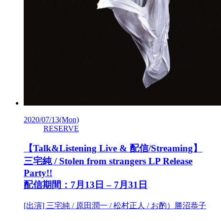
2020/07/13
(Mon)
RESERVE
【Talk&Listening Live & 配信/Streaming】
三宅純 / Stolen from strangers LP Release
Party!!
配信期間：7月13日 – 7月31日
[出演] 三宅純 / 原田潤一 / 松村正人 / お酌）勝沼恭子