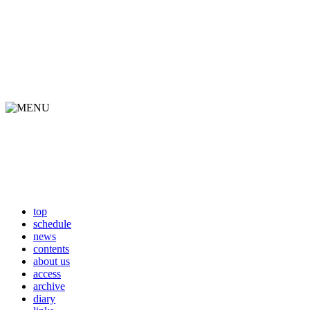
top
schedule
news
contents
about us
access
archive
diary