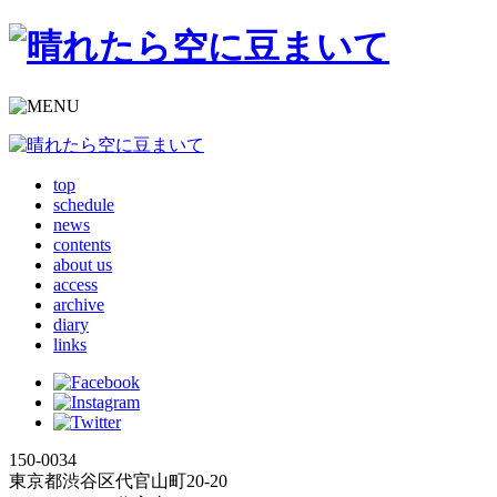
top
schedule
news
contents
about us
access
archive
diary
links
150-0034
東京都渋谷区代官山町20-20