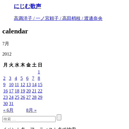
にじむ歌声
高満洋子 / 一ノ宮頼子 / 高田梢枝 / 渡邊奈央
calendar
7月
2012
月
火
水
木
金
土
日
1
2
3
4
5
6
7
8
9
10
11
12
13
14
15
16
17
18
19
20
21
22
23
24
25
26
27
28
29
30
31
« 6月
8月 »