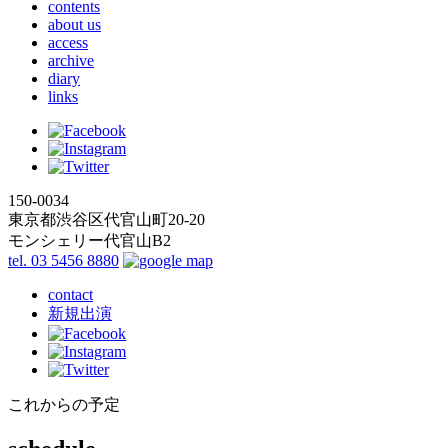
contents
about us
access
archive
diary
links
150-0034
東京都渋谷区代官山町20-20
モンシェリー代官山B2
tel. 03 5456 8880
contact
新規出演
これからの予定