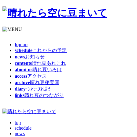
top
top
schedule
これからの予定
news
お知らせ
contents
晴れ豆あれこれ
about us
晴れ豆いろは
access
アクセス
archive
晴れ豆秘宝庫
diary
つれづれ記
links
晴れ豆のつながり
top
schedule
news