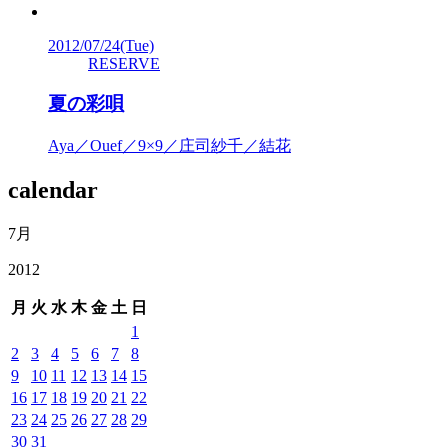
2012/07/24
(Tue)
RESERVE
夏の彩唄
Aya／Ouef／9×9／庄司紗千／結花
calendar
7月
2012
月
火
水
木
金
土
日
1
2
3
4
5
6
7
8
9
10
11
12
13
14
15
16
17
18
19
20
21
22
23
24
25
26
27
28
29
30
31