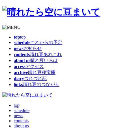
top
top
schedule
これからの予定
news
お知らせ
contents
晴れ豆あれこれ
about us
晴れ豆いろは
access
アクセス
archive
晴れ豆秘宝庫
diary
つれづれ記
links
晴れ豆のつながり
top
schedule
news
contents
about us