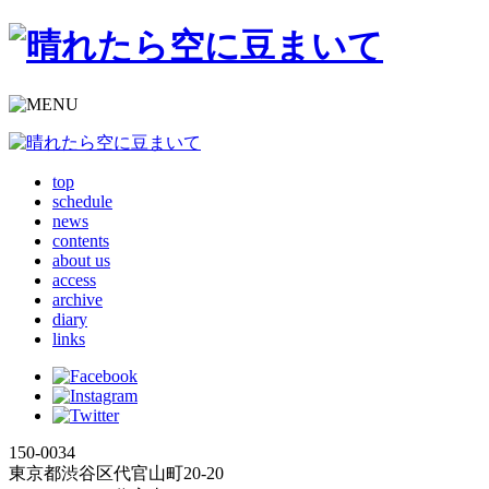
top
schedule
news
contents
about us
access
archive
diary
links
150-0034
東京都渋谷区代官山町20-20