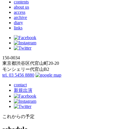
contents
about us
access
archive
diary
links
150-0034
東京都渋谷区代官山町20-20
モンシェリー代官山B2
tel. 03 5456 8880
contact
新規出演
これからの予定