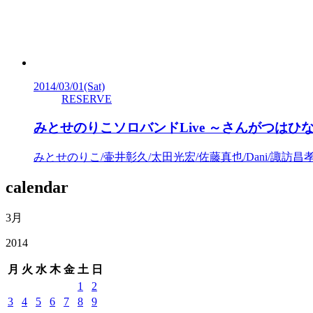
2014/03/01
(Sat)
RESERVE
みとせのりこソロバンドLive ～さんがつは
みとせのりこ/壷井彰久/太田光宏/佐藤真也/Dani/諏訪昌
calendar
3月
2014
月
火
水
木
金
土
日
1
2
3
4
5
6
7
8
9