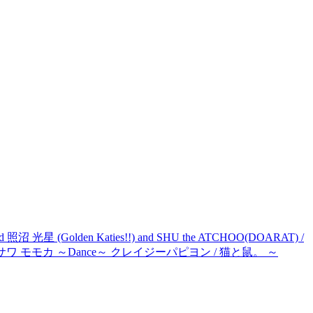
星 (Golden Katies!!) and SHU the ATCHOO(DOARAT) /
モカ / クロサワ モモカ ～Dance～ クレイジーパピヨン / 猫と鼠。 ～