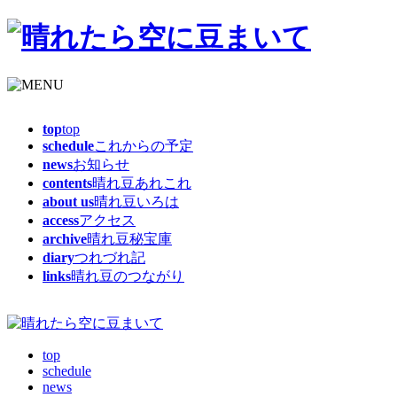
top
top
schedule
これからの予定
news
お知らせ
contents
晴れ豆あれこれ
about us
晴れ豆いろは
access
アクセス
archive
晴れ豆秘宝庫
diary
つれづれ記
links
晴れ豆のつながり
top
schedule
news