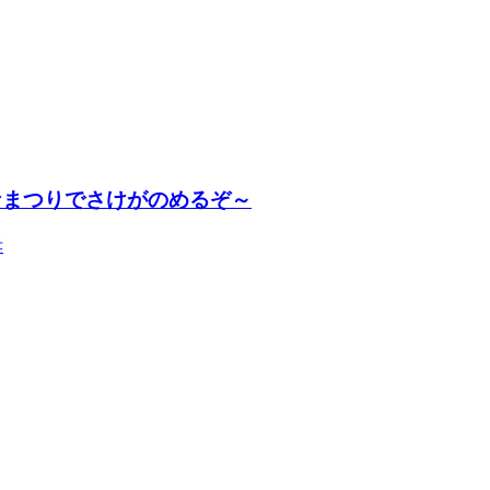
ひなまつりでさけがのめるぞ～
孝