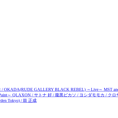
KADA(RUDE GALLERY BLACK REBEL) ～Live～ MST and 照沼 光
ic ～Live Paint～ QLAXON / サトナ 好 / 腹黒ピカソ / ヨシダモ
rden Tokyo) / 鼓 正成