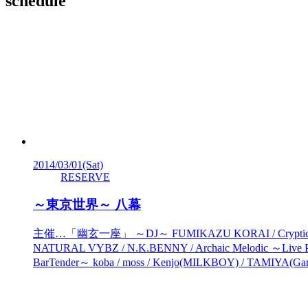
schedule
2014/03/01
(Sat)
RESERVE
～東京世界～ 八幕
主催…「幽玄一座」 ～DJ～ FUMIKAZU KORAI / Cryptic / O
NATURAL VYBZ / N.K.BENNY / Archaic Melod
BarTender～ koba / moss / Kenjo(MILKBOY) / TAMIYA(Ga