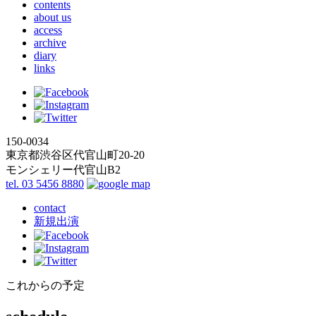
contents
about us
access
archive
diary
links
150-0034
東京都渋谷区代官山町20-20
モンシェリー代官山B2
tel. 03 5456 8880
contact
新規出演
これからの予定