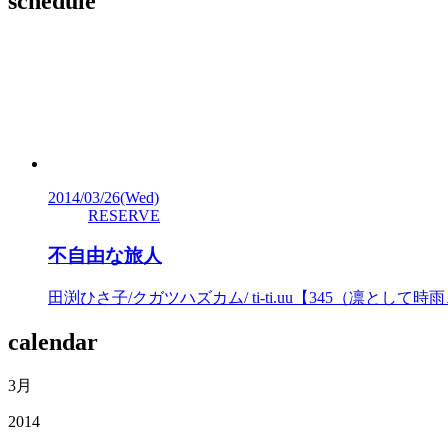
schedule
2014/03/26
(Wed)
RESERVE
不自由な旅人
田渕ひさ子/クガツハズカム/ ti-ti.uu【345（凛として時雨、
calendar
3月
2014