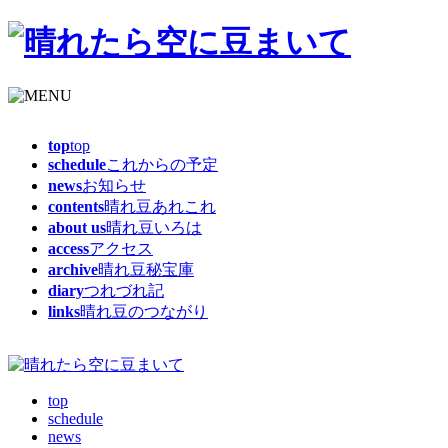
top
top
schedule
これからの予定
news
お知らせ
contents
晴れ豆あれこれ
about us
晴れ豆いろは
access
アクセス
archive
晴れ豆秘宝庫
diary
つれづれ記
links
晴れ豆のつながり
top
schedule
news