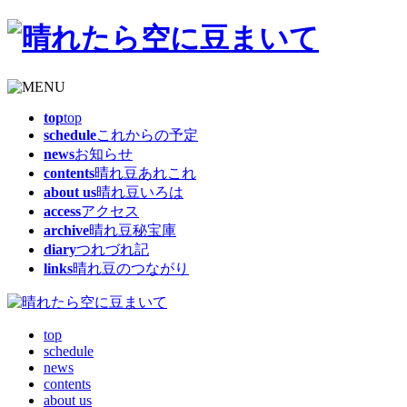
top
top
schedule
これからの予定
news
お知らせ
contents
晴れ豆あれこれ
about us
晴れ豆いろは
access
アクセス
archive
晴れ豆秘宝庫
diary
つれづれ記
links
晴れ豆のつながり
top
schedule
news
contents
about us