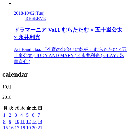
2018/10/02
(Tue)
RESERVE
ドラマーニア Vol.1 むらたたむ × 五十嵐公太
× 永井利光
Act Band : taa. 「今宵の出会いに乾杯」 むらたたむ × 五
十嵐公太 ( JUDY AND MARY ) × 永井利光 ( GLAY / 氷
室京介 )
calendar
10月
2018
月
火
水
木
金
土
日
1
2
3
4
5
6
7
8
9
10
11
12
13
14
15
16
17
18
19
20
21