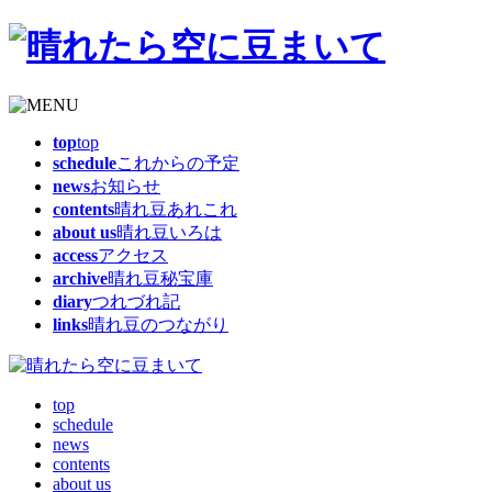
top
top
schedule
これからの予定
news
お知らせ
contents
晴れ豆あれこれ
about us
晴れ豆いろは
access
アクセス
archive
晴れ豆秘宝庫
diary
つれづれ記
links
晴れ豆のつながり
top
schedule
news
contents
about us