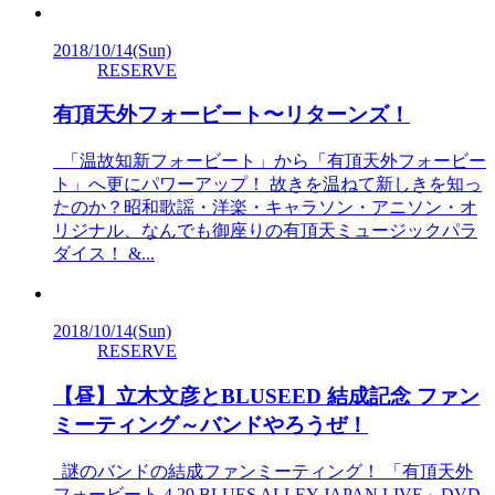
2018/10/14
(Sun)
RESERVE
有頂天外フォービート〜リターンズ！
「温故知新フォービート」から「有頂天外フォービー
ト」へ更にパワーアップ！ 故きを温ねて新しきを知っ
たのか？昭和歌謡・洋楽・キャラソン・アニソン・オ
リジナル、なんでも御座りの有頂天ミュージックパラ
ダイス！ &...
2018/10/14
(Sun)
RESERVE
【昼】立木文彦とBLUSEED 結成記念 ファン
ミーティング～バンドやろうぜ！
謎のバンドの結成ファンミーティング！ 「有頂天外
フォービート 4.29 BLUES ALLEY JAPAN LIVE」DVD