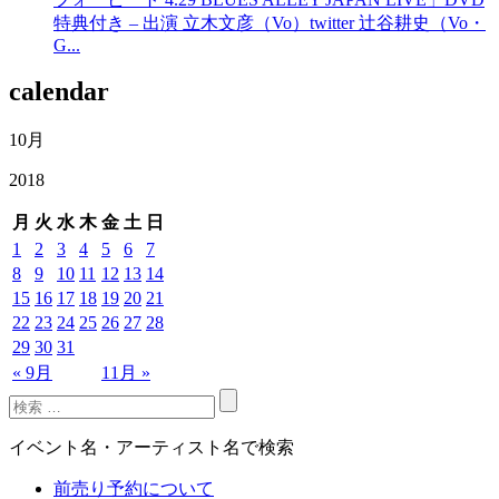
特典付き – 出演 立木文彦（Vo）twitter 辻谷耕史（Vo・
G...
calendar
10月
2018
月
火
水
木
金
土
日
1
2
3
4
5
6
7
8
9
10
11
12
13
14
15
16
17
18
19
20
21
22
23
24
25
26
27
28
29
30
31
« 9月
11月 »
イベント名・アーティスト名で検索
前売り予約について