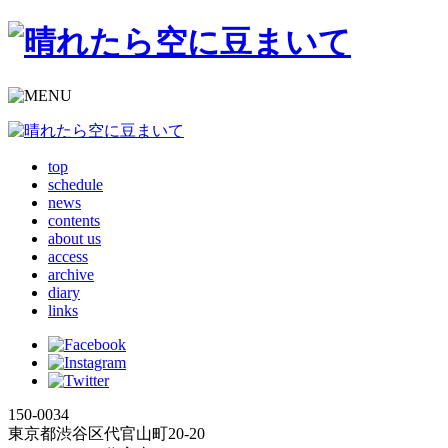
top
schedule
news
contents
about us
access
archive
diary
links
150-0034
東京都渋谷区代官山町20-20