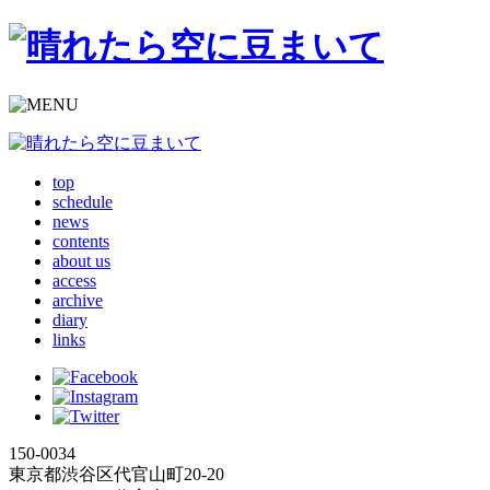
top
schedule
news
contents
about us
access
archive
diary
links
150-0034
東京都渋谷区代官山町20-20