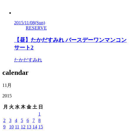
2015/11/08
(Sun)
RESERVE
【昼】たかだすみれ バースデーワンマンコン
サート2
たかだすみれ
calendar
11月
2015
月
火
水
木
金
土
日
1
2
3
4
5
6
7
8
9
10
11
12
13
14
15