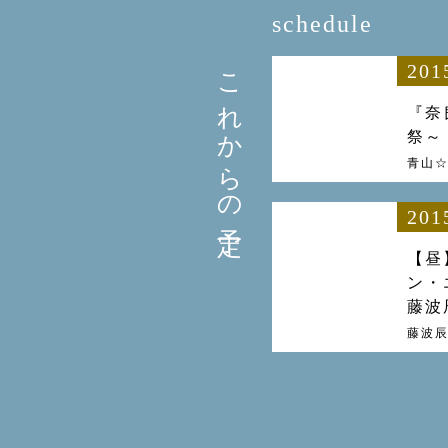
schedule
これからの予定
201
『奈
祭～
青山☆
201
【昼
ン・
藤波
藤波辰