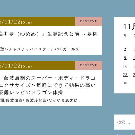
5/11/22
RESERVE
(Sun)
11
良井夢（ゆめめ）』生誕記念公演 ～夢桃
月
聖ハチャメチャハイスクール/MFガールズ
2
9
5/11/22
RESERVE
(Sun)
16
23
】藤波辰爾のスーパー・ボディ・ドラゴ
30
エクササイズ〜気軽にできて効果の高い
辰爾レシピのドラゴン体操
爾/藤波伽織/ 藤波玲於奈/なかやま恵之助．