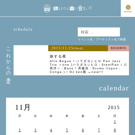
schedule
イベント名・アーティスト名で検索
これからの予定
2015/11/25
RESERVE
(Wed)
旅する夜
Afro Begue / ハラダヨシヒロ Pan Jazz
Trio ＋one (ハラダヨシヒロ：SteelPan / 八
尋洋一：Bass / 斉藤良：Drums /Izpon：
Conga ) / DJ ken爺 ←new!!!
calendar
11月
2015
月
火
水
木
金
土
日
1
2
3
4
5
6
7
8