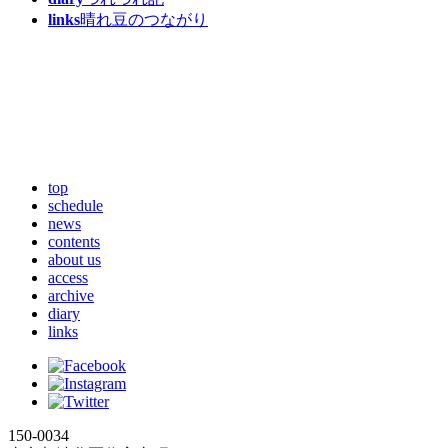
links
晴れ豆のつながり
top
schedule
news
contents
about us
access
archive
diary
links
150-0034