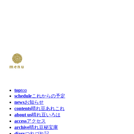
top
top
schedule
これからの予定
news
お知らせ
contents
晴れ豆あれこれ
about us
晴れ豆いろは
access
アクセス
archive
晴れ豆秘宝庫
diary
つれづれ記