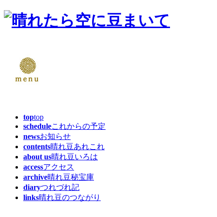
top
top
schedule
これからの予定
news
お知らせ
contents
晴れ豆あれこれ
about us
晴れ豆いろは
access
アクセス
archive
晴れ豆秘宝庫
diary
つれづれ記
links
晴れ豆のつながり