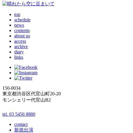
top
schedule
news
contents
about us
access
archive
diary
links
150-0034
東京都渋谷区代官山町20-20
モンシェリー代官山B2
tel. 03 5456 8880
contact
新規出演