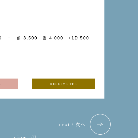
00 ・ 前 3,500 当 4,000 +1D 500
L
RESERVE TEL
next / 次へ
view all