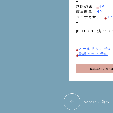
–
越路姉妹
HP
藤重政孝
HP
タイナカサチ
HP
–
開 18:00 演 19:
–
メールでの ご予約
電話でのご 予約
RESERVE MAI
before / 前へ