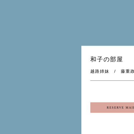
和子の部屋
越路姉妹 / 藤重
RESERVE MAI