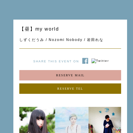
【昼】my world
しずくだうみ / Nozomi Nobody / 岩田れな
SHARE THIS EVENT ON
RESERVE MAIL
RESERVE TEL