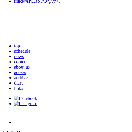
links
晴れ豆のつながり
top
schedule
news
contents
about us
access
archive
diary
links