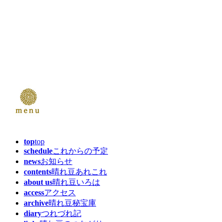
top
top
schedule
これからの予定
news
お知らせ
contents
晴れ豆あれこれ
about us
晴れ豆いろは
access
アクセス
archive
晴れ豆秘宝庫
diary
つれづれ記