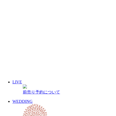
8月
2026
月
火
水
木
金
土
日
1
2
3
4
5
6
7
8
9
10
11
12
13
14
15
16
17
18
19
20
21
22
23
24
25
26
27
28
29
30
31
« 7月
9月 »
LIVE
イベント名・アーティスト名で検索
前売り予約について
前売り予約について
archive 晴れ豆秘宝庫
WEDDING