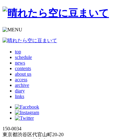
top
schedule
news
contents
about us
access
archive
diary
links
150-0034
東京都渋谷区代官山町20-20