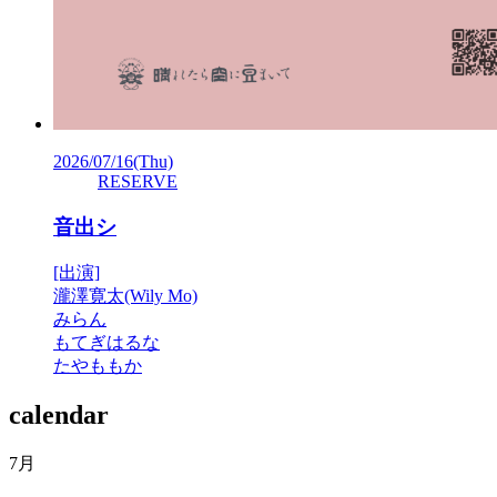
2026/07/16
(Thu)
RESERVE
音出シ
[出演]
瀧澤寛太(Wily Mo)
みらん
もてぎはるな
たやももか
calendar
7月