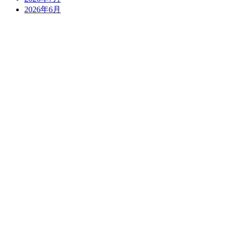
2026年6月
2026年5月
2026年4月
2026年3月
2026年2月
2026年1月
過去のスケジュール
LIVE
前売り予約について
WEDDING
ご見学・プランについて
PARTY
貸切のご案内