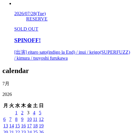
2026/07/28
(Tue)
RESERVE
SOLD OUT
SPINOFF!
[出演] eitaro sato(indigo la End) / inui / keigo(SUPERFUZZ)
/ kimura / tsuyoshi furukawa
calendar
7月
2026
月
火
水
木
金
土
日
1
2
3
4
5
6
7
8
9
10
11
12
13
14
15
16
17
18
19
20
21
22
23
24
25
26