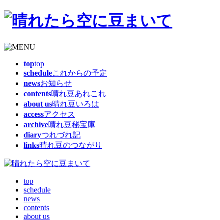
top
top
schedule
これからの予定
news
お知らせ
contents
晴れ豆あれこれ
about us
晴れ豆いろは
access
アクセス
archive
晴れ豆秘宝庫
diary
つれづれ記
links
晴れ豆のつながり
top
schedule
news
contents
about us