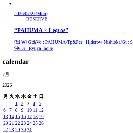
2026/07/27
(Mon)
RESERVE
“PAHUMA × Legros”
[出演] Gt&Vo : PAHUMA/Tp&Per : Hiderow Nishioka/Gt : Sh
沖/Dr : Ryuya Inoue
calendar
7月
2026
月
火
水
木
金
土
日
1
2
3
4
5
6
7
8
9
10
11
12
13
14
15
16
17
18
19
20
21
22
23
24
25
26
27
28
29
30
31