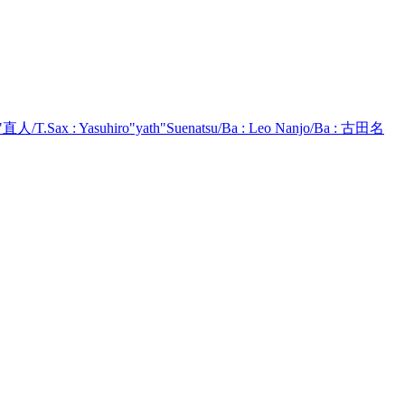
直人/T.Sax : Yasuhiro"yath"Suenatsu/Ba : Leo Nanjo/Ba : 古田名