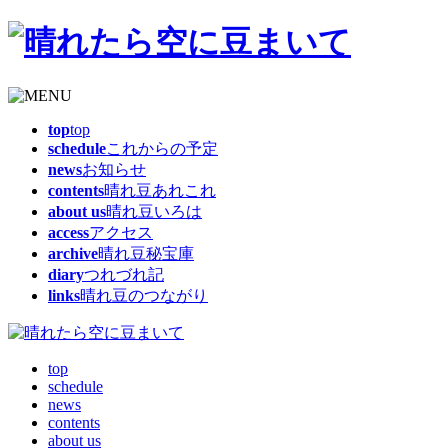
top
top
schedule
これからの予定
news
お知らせ
contents
晴れ豆あれこれ
about us
晴れ豆いろは
access
アクセス
archive
晴れ豆秘宝庫
diary
つれづれ記
links
晴れ豆のつながり
top
schedule
news
contents
about us