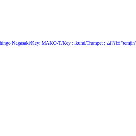
ingo Nagasaki/Key: MAKO-T/Key : ikumi/Trumpet : 四方田"temjin"