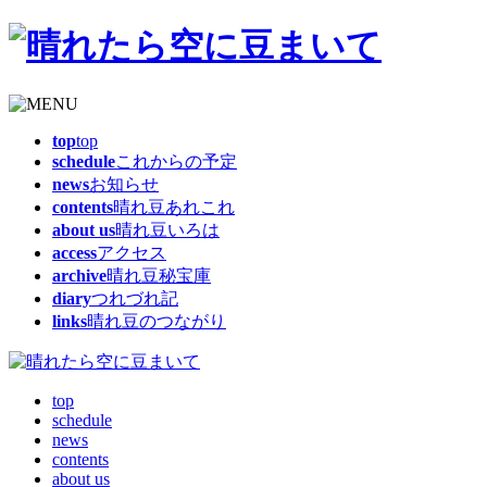
top
top
schedule
これからの予定
news
お知らせ
contents
晴れ豆あれこれ
about us
晴れ豆いろは
access
アクセス
archive
晴れ豆秘宝庫
diary
つれづれ記
links
晴れ豆のつながり
top
schedule
news
contents
about us