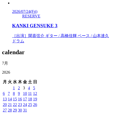
2026/07/24
(Fri)
RESERVE
KANKI GENSUKE 3
［出演］閑喜弦介 ギター / 高橋佳輝 ベース / 山本達久
ドラム
calendar
7月
2026
月
火
水
木
金
土
日
1
2
3
4
5
6
7
8
9
10
11
12
13
14
15
16
17
18
19
20
21
22
23
24
25
26
27
28
29
30
31