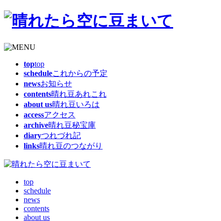
top
top
schedule
これからの予定
news
お知らせ
contents
晴れ豆あれこれ
about us
晴れ豆いろは
access
アクセス
archive
晴れ豆秘宝庫
diary
つれづれ記
links
晴れ豆のつながり
top
schedule
news
contents
about us