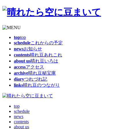
top
top
schedule
これからの予定
news
お知らせ
contents
晴れ豆あれこれ
about us
晴れ豆いろは
access
アクセス
archive
晴れ豆秘宝庫
diary
つれづれ記
links
晴れ豆のつながり
top
schedule
news
contents
about us