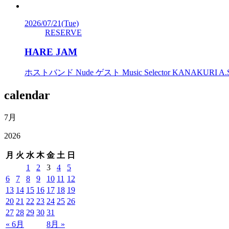
2026/07/21
(Tue)
RESERVE
HARE JAM
ホストバンド Nude ゲスト Music Selector KANAKURI A.Sax Sh
calendar
7月
2026
月
火
水
木
金
土
日
1
2
3
4
5
6
7
8
9
10
11
12
13
14
15
16
17
18
19
20
21
22
23
24
25
26
27
28
29
30
31
« 6月
8月 »