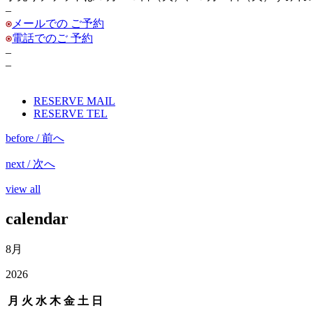
–
メールでの ご予約
電話でのご 予約
–
–
RESERVE MAIL
RESERVE TEL
before / 前へ
next / 次へ
view all
calendar
8月
2026
月
火
水
木
金
土
日