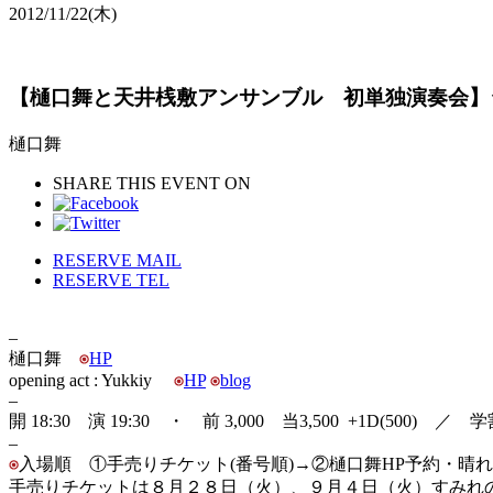
2012/11/22
(木)
【樋口舞と天井桟敷アンサンブル 初単独演奏会】
樋口舞
SHARE THIS EVENT ON
RESERVE MAIL
RESERVE TEL
–
樋口舞
HP
opening act : Yukkiy
HP
b
log
–
開 18:30 演 19:30 ・ 前 3,000 当3,500 +1D(500) ／ 学割
–
入場順 ①手売りチケット(番号順)→②樋口舞HP予約・晴れ
手売りチケットは８月２８日（火）、９月４日（火）すみれの