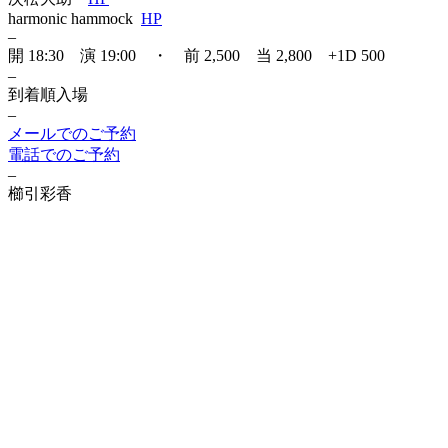
harmonic hammock
HP
–
開 18:30 演 19:00 ・ 前 2,500 当 2,800 +1D 500
–
到着順入場
–
メールでのご予約
電話でのご予約
–
櫛引彩香