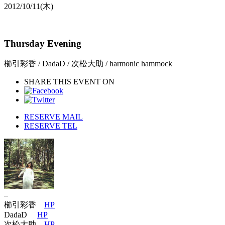
2012/10/11
(木)
Thursday Evening
櫛引彩香 / DadaD / 次松大助 / harmonic hammock
SHARE THIS EVENT ON
RESERVE MAIL
RESERVE TEL
–
櫛引彩香
HP
DadaD
HP
次松大助
HP