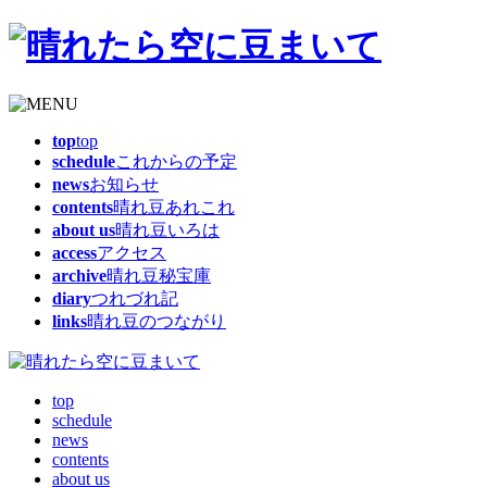
top
top
schedule
これからの予定
news
お知らせ
contents
晴れ豆あれこれ
about us
晴れ豆いろは
access
アクセス
archive
晴れ豆秘宝庫
diary
つれづれ記
links
晴れ豆のつながり
top
schedule
news
contents
about us