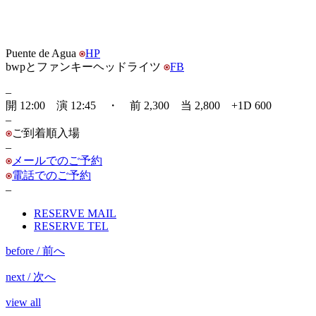
Puente de Agua
HP
bwpとファンキーヘッドライツ
FB
–
開 12:00 演 12:45 ・ 前 2,300 当 2,800 +1D 600
–
ご到着順入場
–
メールでのご予約
電話でのご予約
–
RESERVE MAIL
RESERVE TEL
before / 前へ
next / 次へ
view all