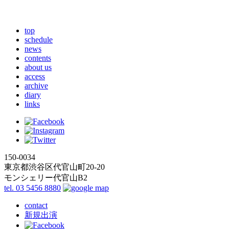
top
schedule
news
contents
about us
access
archive
diary
links
150-0034
東京都渋谷区代官山町20-20
モンシェリー代官山B2
tel. 03 5456 8880
contact
新規出演