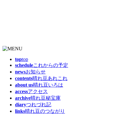
top
top
schedule
これからの予定
news
お知らせ
contents
晴れ豆あれこれ
about us
晴れ豆いろは
access
アクセス
archive
晴れ豆秘宝庫
diary
つれづれ記
links
晴れ豆のつながり