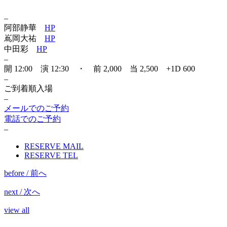
–
阿部静華
HP
嶌岡大祐
HP
中田彩
HP
–
開 12:00 演 12:30 ・ 前 2,000 当 2,500 +1D 600
–
ご到着順入場
–
メールでのご予約
電話でのご予約
–
RESERVE MAIL
RESERVE TEL
before / 前へ
next / 次へ
view all