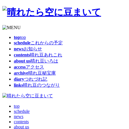
top
top
schedule
これからの予定
news
お知らせ
contents
晴れ豆あれこれ
about us
晴れ豆いろは
access
アクセス
archive
晴れ豆秘宝庫
diary
つれづれ記
links
晴れ豆のつながり
top
schedule
news
contents
about us