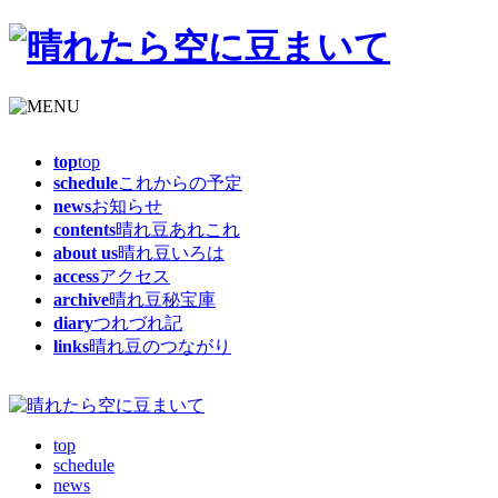
top
top
schedule
これからの予定
news
お知らせ
contents
晴れ豆あれこれ
about us
晴れ豆いろは
access
アクセス
archive
晴れ豆秘宝庫
diary
つれづれ記
links
晴れ豆のつながり
top
schedule
news