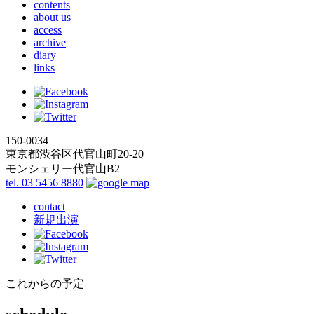
contents
about us
access
archive
diary
links
150-0034
東京都渋谷区代官山町20-20
モンシェリー代官山B2
tel. 03 5456 8880
contact
新規出演
これからの予定