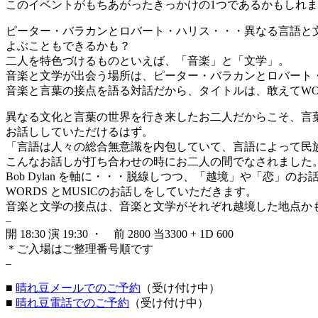
このイベントがもちあがったきっかけの1つであるかもしれ
ピーター・バラカンとロバート・ハリス・・・異なる言語と
よぶこともできるかも？
二人を特色づけるものといえば、「音楽」と「文学」。
音楽と文学が出会う場所は、ピーター・バラカンとロバート
音楽と言葉の接点を語る対話だから、タイトルは、敢えてWORDS 
異なる文化と言葉の世界を行き来したお二人だからこそ、言
お話ししていただけるはず。
「言語は人々の総合無意識を内包していて、言語によって民
こんなお話しが打ち合わせの時にお二人の間でなされました
Bob Dylan を軸に・・・脱線しつつ、「越境」や「恋」の
WORDS とMUSICのお話しをしていただきます。
音楽と文学の接点は、音楽と文学がそれぞれ越境した地点か
–
開 18:30 演 19:30 ・ 前 2800 当3300 + 1D 600
＊ご入場はご整理番号順です
–
■
晴れ豆メールでのご予約
（受け付け中）
■
晴れ豆電話でのご予約
（受け付け中）
–