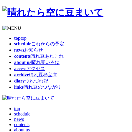
top
top
schedule
これからの予定
news
お知らせ
contents
晴れ豆あれこれ
about us
晴れ豆いろは
access
アクセス
archive
晴れ豆秘宝庫
diary
つれづれ記
links
晴れ豆のつながり
top
schedule
news
contents
about us