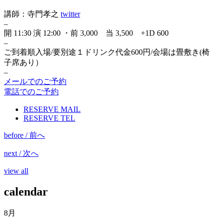
講師：寺門孝之
twitter
–
開 11:30 演 12:00 ・前 3,000 当 3,500 +1D 600
–
ご到着順入場/要別途１ドリンク代金600円/会場は畳敷き(椅
子席あり）
–
メールでのご予約
電話でのご予約
RESERVE MAIL
RESERVE TEL
before / 前へ
next / 次へ
view all
calendar
8月