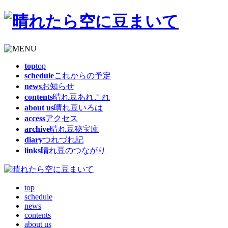
top
top
schedule
これからの予定
news
お知らせ
contents
晴れ豆あれこれ
about us
晴れ豆いろは
access
アクセス
archive
晴れ豆秘宝庫
diary
つれづれ記
links
晴れ豆のつながり
top
schedule
news
contents
about us