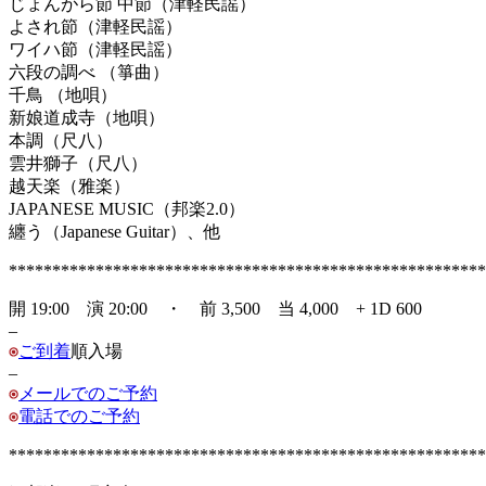
じょんがら節 中節（津軽民謡）
よされ節（津軽民謡）
ワイハ節（津軽民謡）
六段の調べ （箏曲）
千鳥 （地唄）
新娘道成寺（地唄）
本調（尺八）
雲井獅子（尺八）
越天楽（雅楽）
JAPANESE MUSIC（邦楽2.0）
纏う（Japanese Guitar）、他
*******************************************************
開 19:00 演 20:00 ・ 前 3,500 当 4,000 + 1D 600
–
ご到着
順入場
–
メールでのご予約
電話でのご予約
*******************************************************