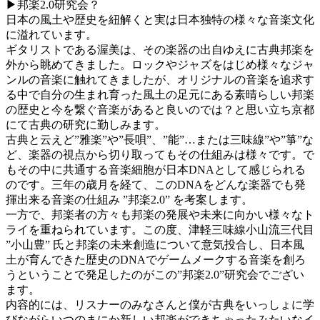
▶︎邦楽2.0研究会？
日本の風土や歴史を紐解くと実は日本独特の様々な音楽文化
に溢れています。
ギタリストである渥美は、その楽器の出自ゆえに古典邦楽を
外から眺めてきました。ロックやジャズをはじめ様々なジャ
ンルの音楽に触れてきましたが、オリジナルの音楽を追求す
る中で自分の生まれ育った風土の足元にある素晴らしい邦楽
の歴史と今を繋ぐ音楽があると良いのでは？と思い立ち京都
にて古典の研究に勤しみます。
古典と云えど”雅楽”や”長唄”、”能”…または三味線”や”箏”な
ど、楽器の視点から切り取ってもその仕組みは様々です。で
もその中に共通する音楽細胞が日本DNAとして感じられる
のです。三年の歳月を経て、このDNAをどんな楽器でも発
揮出来る音楽の仕組み ”邦楽2.0” を考案します。
一方で、邦楽者の方々も邦楽の発展や未来に向かい様々なト
ライを重ねられています。この度、津軽三味線小山流三代目
”小山豊” 氏と邦楽の未来創造について意気投合し、日本風
土が育んできた歴史のDNAでゲームメークする音楽を創ろ
うということで発足したのがこの”邦楽2.0”研究会でござい
ます。
内容的には、リスナーのみなさんと僕が古典をいっしょに学
びながらいつのまにか新しい邦楽ができちゃったみたいなイ