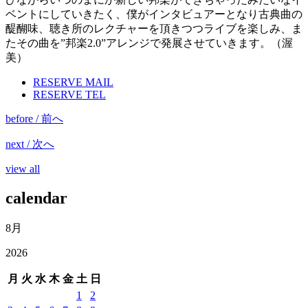
ベントにしていきたく、僕がインタビュアーとなり古典曲の
醍醐味、聴き所のレクチャーを頂きつつライブを楽しみ、ま
たその曲を”邦楽2.0”アレンジで発展させていきます。（渥
美）
RESERVE MAIL
RESERVE TEL
before / 前へ
next / 次へ
view all
calendar
8月
2026
月
火
水
木
金
土
日
1
2