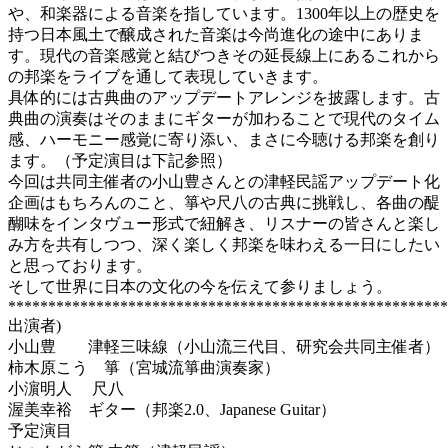
や、和楽器による音楽を指しています。1300年以上の歴史を
持つ日本風土で醸成された音楽は今尚進化の途中にありま
す。現代の音楽感覚と結びつきその延長線上にあるこれから
の邦楽をライブを通して表現していきます。
具体的には古典曲のアップデートアレンジを披露します。古
典曲の演奏はそのままにギターが加わることで現代のタイム
感、ハーモニー感覚に寄り添い、まさに今聴ける邦楽を創り
ます。（予定演目は下記参照）
今回は共同主催者の小山豊さんとの津軽民謡アップデート化
企画はもちろんのこと、箏や尺八の古典に挑戦し、各曲の醍
醐味をインタヴュー形式で紐解き、リスナーの皆さんと楽し
み方を共有しつつ、深く楽しく邦楽を味わえる一日にしたい
と思っております。
そして世界に日本の文化の今を伝えて参りましょう。
*******************************************************
出演者)
小山豊 津軽三味線（小山流三代目、研究会共同主催者）
柿木原こう 箏（宮城流箏曲演奏家）
小濵明人 尺八
渥美幸裕 ギター（邦楽2.0、Japanese Guitar）
予定演目