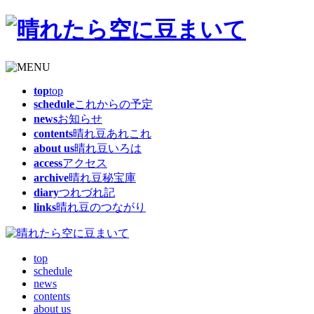
top
top
schedule
これからの予定
news
お知らせ
contents
晴れ豆あれこれ
about us
晴れ豆いろは
access
アクセス
archive
晴れ豆秘宝庫
diary
つれづれ記
links
晴れ豆のつながり
top
schedule
news
contents
about us