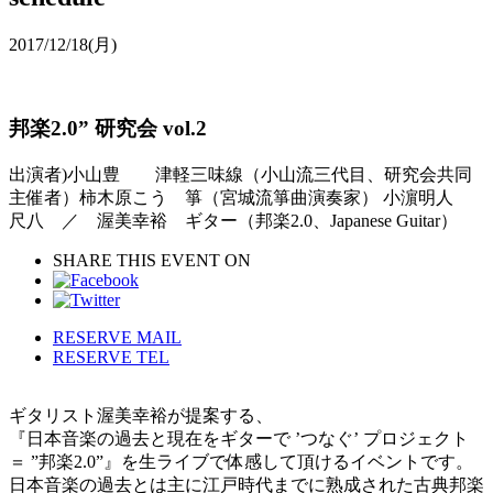
2017/12/18
(月)
邦楽2.0” 研究会 vol.2
出演者)小山豊 津軽三味線（小山流三代目、研究会共同
主催者）柿木原こう 箏（宮城流箏曲演奏家） 小濵明人
尺八 ／ 渥美幸裕 ギター（邦楽2.0、Japanese Guitar）
SHARE THIS EVENT ON
RESERVE MAIL
RESERVE TEL
ギタリスト渥美幸裕が提案する、
『日本音楽の過去と現在をギターで ’つなぐ’ プロジェクト
＝ ”邦楽2.0”』を生ライブで体感して頂けるイベントです。
日本音楽の過去とは主に江戸時代までに熟成された古典邦楽