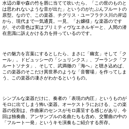
水辺の葦や森の竹を唇に当てて吹いたら、「この世のものと
は思われないような音が出た」というのがたぶんフルートの
原型。なので、この楽器、チグリス・ユーフラテス川の岸辺
から、現代まで一気通貫。一見、「お嬢様」な楽器のです
が、その音色は実はブリミティヴなエネルギーと、人間の潜
在意識に訴えかける力を持っているのです。
その魅力を言葉にするとしたら、まさに「幽玄」そして「ク
ール」。ドビュッシーの「シュリンクス」、ブーランク「フ
ルートソナタ」、そして、武満徹の「海へ」と聴き込めば、
この楽器のそこだけ異世界のような「音響場」を作ってしま
う、この楽器の凄さがわかるというもの。
シンブルな楽器だけに、奏者の「表現の内圧」というものが
モロに出てしまう怖い楽器。オーケストラにおける、この楽
器の役割は、作曲家のセンスがモロ露呈する感じがあり、今
回は独奏曲、アンサンブルの名曲たちも含め、交響曲の中の
「フルート一発」というキモ演奏もご紹介する所存。