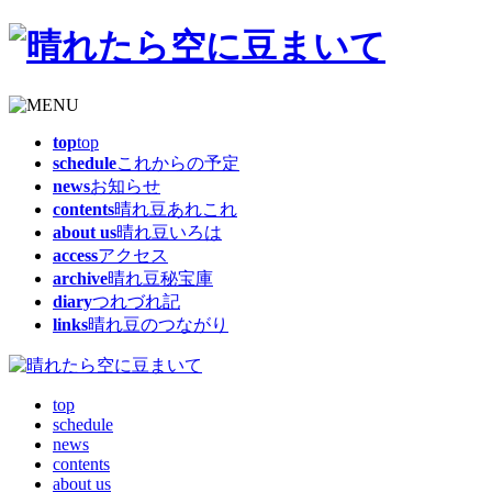
top
top
schedule
これからの予定
news
お知らせ
contents
晴れ豆あれこれ
about us
晴れ豆いろは
access
アクセス
archive
晴れ豆秘宝庫
diary
つれづれ記
links
晴れ豆のつながり
top
schedule
news
contents
about us