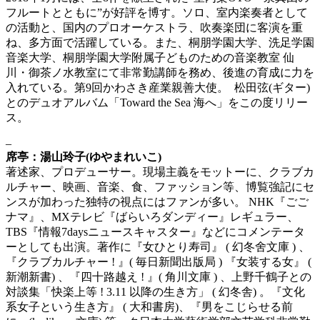
フルートとともに”が好評を博す。ソロ、室内楽奏者として
の活動と、国内のプロオーケストラ、吹奏楽団に客演を重
ね、多方面で活躍している。また、桐朋学園大学、洗足学園
音楽大学、桐朋学園大学附属子どものための音楽教室 仙
川・御茶ノ水教室にて非常勤講師を務め、後進の育成に力を
入れている。第9回かわさき産業親善大使。 松田弦(ギター)
とのデュオアルバム「Toward the Sea 海へ」をこの度リリー
ス。
–
席亭：湯山玲子(ゆやまれいこ)
著述家、プロデューサー。現場主義をモットーに、クラブカ
ルチャー、映画、音楽、食、ファッション等、博覧強記にセ
ンスが加わった独特の視点にはファンが多い。 NHK『ごご
ナマ』、MXテレビ『ばらいろダンディー』レギュラー、
TBS『情報7daysニュースキャスター』などにコメンテータ
ーとしても出演。著作に『女ひとり寿司』 ( 幻冬舍文庫 ) 、
『クラブカルチャー ! 』( 毎日新聞出版局 ) 『女装する女』 (
新潮新書) 、『四十路越え ! 』( 角川文庫 ) 、上野千鶴子との
対談集「快楽上等 ! 3.11 以降の生き方」 ( 幻冬舎) 。『文化
系女子という生き方』 ( 大和書房)、『男をこじらせる前