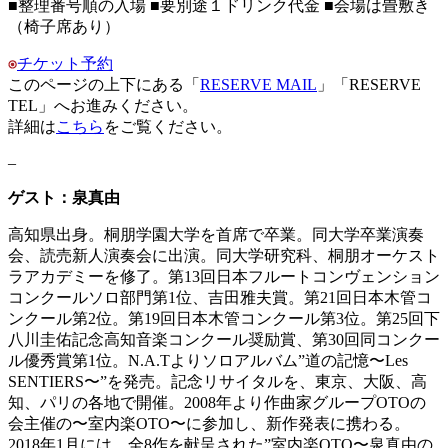
■
整理番号順の入場
■
要別途１ドリンク代金
■
会場は畳敷き
（椅子席あり）
チケット予約
このページの上下にある「
RESERVE MAIL
」「RESERVE
TEL」へお進みください。
詳細は
こちら
をご覧ください。
–
ゲスト：泉真由
高知県出身。桐朋学園大学を首席で卒業。同大学卒業演奏
会、読売新人演奏会に出演。同大学研究科、桐朋オーケスト
ラアカデミーを修了。第13回日本フルートコンヴェンション
コンクールソロ部門第1位、吉田雅夫賞。第21回日本木管コ
ンクール第2位。第19回日本木管コンクール第3位。第25回下
八川圭佑記念高知音楽コンクール奨励賞、第30回同コンクー
ル優秀賞第1位。N.A.Tよりソロアルバム”道の記憶〜Les
SENTIERS〜”を発売。記念リサイタルを、東京、大阪、高
知、パリの各地で開催。2008年より作曲家グループOTOの
会主催の〜室内楽OTO〜に参加し、新作発表に携わる。
2018年1月には、全8作を献呈された”室内楽OTO〜泉真由の