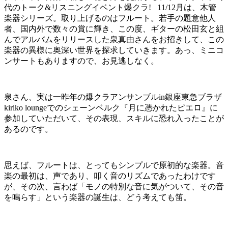
代のトーク&リスニングイベント爆クラ! 11/12月は、木管
楽器シリーズ。取り上げるのはフルート。若手の題意他人
者、国内外で数々の賞に輝き、この度、ギターの松田玄と組
んでアルバムをリリースした泉真由さんをお招きして、この
楽器の異様に奥深い世界を探求していきます。あっ、ミニコ
ンサートもありますので、お見逃しなく。
泉さん、実は一昨年の爆クラアンサンブルin銀座東急ブラザ
kiriko loungeでのシェーンベルク『月に憑かれたピエロ』に
参加していただいて、その表現、スキルに恐れ入ったことが
あるのです。
思えば、フルートは、とってもシンプルで原初的な楽器。音
楽の最初は、声であり、叩く音のリズムであったわけです
が、その次、言わば「モノの特別な音に気がついて、その音
を鳴らす」という楽器の誕生は、どう考えても笛。