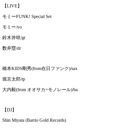
【LIVE】
モミーFUNK! Special Set
モミー/vo
鈴木井咲/gt
数井塁/dr
橋本KIDS剛秀(from在日ファンク)/sax
堀京太郎/tp
大内毅(from オオサカ=モノレール)/ba
【DJ】
Shin Miyata (Barrio Gold Records)