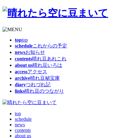
top
top
schedule
これからの予定
news
お知らせ
contents
晴れ豆あれこれ
about us
晴れ豆いろは
access
アクセス
archive
晴れ豆秘宝庫
diary
つれづれ記
links
晴れ豆のつながり
top
schedule
news
contents
about us