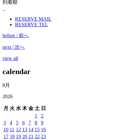
到着順
_
RESERVE MAIL
RESERVE TEL
before / 前へ
next / 次へ
view all
calendar
8月
2026
月
火
水
木
金
土
日
1
2
3
4
5
6
7
8
9
10
11
12
13
14
15
16
17
18
19
20
21
22
23