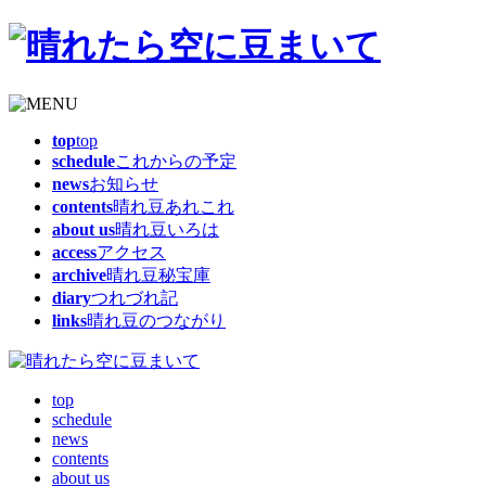
top
top
schedule
これからの予定
news
お知らせ
contents
晴れ豆あれこれ
about us
晴れ豆いろは
access
アクセス
archive
晴れ豆秘宝庫
diary
つれづれ記
links
晴れ豆のつながり
top
schedule
news
contents
about us