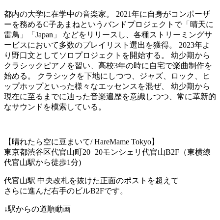
都内の大学に在学中の音楽家。 2021年に自身がコンポーザ
ーを務めるC子あまねというバンドプロジェクトで「晴天に
雷鳥」「Japan」 などをリリースし、各種ストリーミングサ
ービスにおいて多数のプレイリスト選出を獲得。 2023年よ
り野口文としてソロプロジェクトを開始する。 幼少期から
クラシックピアノを習い、高校3年の時に自宅で楽曲制作を
始める。 クラシックを下地にしつつ、ジャズ、ロック、ヒ
ップホップといった様々なエッセンスを混ぜ、 幼少期から
現在に至るまでに辿った音楽遍歴を意識しつつ、常に革新的
なサウンドを模索している。
【晴れたら空に豆まいて
/ HareMame Tokyo
】
東京都渋谷区代官山町
20−20
モンシェリ代官山
B2F
（東横線
代官山駅
から徒歩
1
分
)
代官山駅
中央改札を抜けた正面のポストを超えて
さらに進んだ右手のビル
B2F
です。
↓
駅からの道順動画