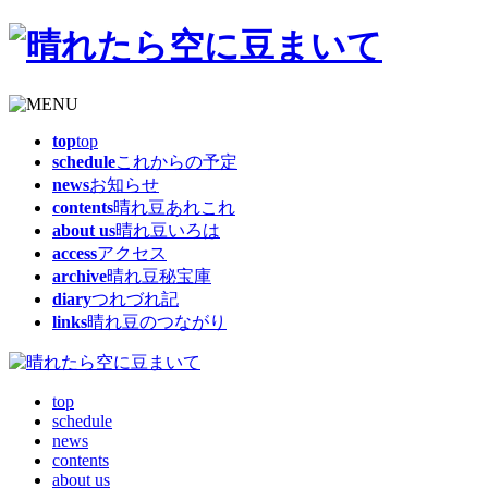
top
top
schedule
これからの予定
news
お知らせ
contents
晴れ豆あれこれ
about us
晴れ豆いろは
access
アクセス
archive
晴れ豆秘宝庫
diary
つれづれ記
links
晴れ豆のつながり
top
schedule
news
contents
about us