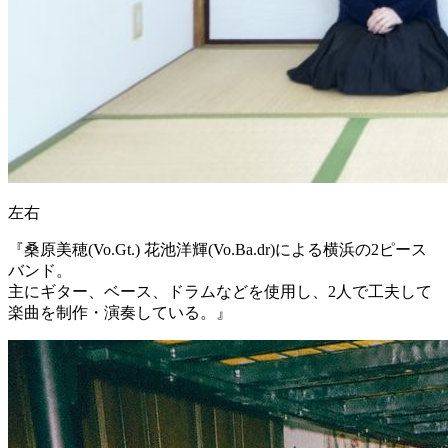
左右
『桑原美穂(Vo.Gt.) 花池洋輝(Vo.Ba.dr)による横浜の2ピース
バンド。
主にギター、ベース、ドラムなどを使用し、2人で工夫して
楽曲を制作・演奏している。』