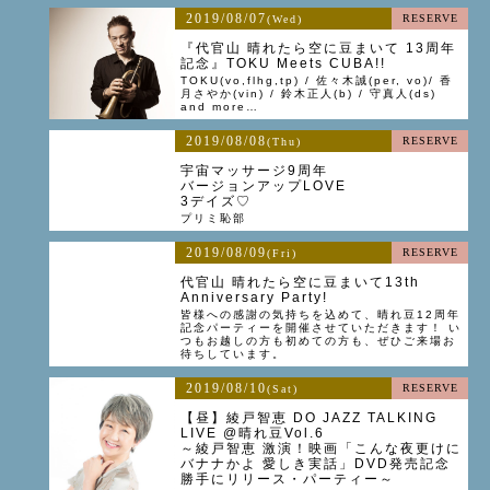
2019/08/07
RESERVE
(Wed)
『代官山 晴れたら空に豆まいて 13周年
記念』TOKU Meets CUBA!!
TOKU(vo,flhg,tp) / 佐々木誠(per, vo)/ 香
月さやか(vin) / 鈴木正人(b) / 守真人(ds)
and more…
2019/08/08
RESERVE
(Thu)
宇宙マッサージ9周年
バージョンアップLOVE
3デイズ♡
プリミ恥部
2019/08/09
RESERVE
(Fri)
代官山 晴れたら空に豆まいて13th
Anniversary Party!
皆様への感謝の気持ちを込めて、晴れ豆12周年
記念パーティーを開催させていただきます！ い
つもお越しの方も初めての方も、ぜひご来場お
待ちしています。
2019/08/10
RESERVE
(Sat)
【昼】綾戸智恵 DO JAZZ TALKING
LIVE @晴れ豆Vol.6
～綾戸智恵 激演！映画「こんな夜更けに
バナナかよ 愛しき実話」DVD発売記念
勝手にリリース・パーティー～