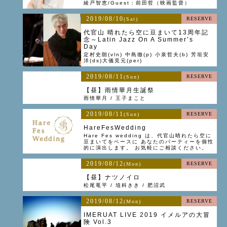
綾戸智恵/Guest：前田哲（映画監督）
2019/08/10
RESERVE
(Sat)
代官山 晴れたら空に豆まいて13周年記
念～Latin Jazz On A Summer’s
Day
定村史朗(vln) 中島徹(p) 小泉哲夫(b) 芳垣安
洋(ds)大儀見元(per)
2019/08/11
RESERVE
(Sun)
【昼】雨情華月生誕祭
雨情華月 / 王子まこと
2019/08/11
RESERVE
(Sun)
HareFesWedding
Hare Fes wedding は、代官山晴れたら空に
豆まいてをベースに あなたのパーティーを個性
的に演出します。 お気軽にご相談ください。
2019/08/12
RESERVE
(Mon)
【昼】ナツノイロ
松尾竜平 / 埴科きき / 肥沼武
2019/08/12
RESERVE
(Mon)
IMERUAT LIVE 2019 イメルアの大冒
険 Vol.3