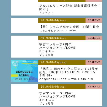
アルバムリリース記念 新曲披露独演会 [
闇市 ]
ヒグチアイ
2019/08/04
RESERVE
(Sun)
【昼】にゃんぞぬデシ企画 お誕生日会
にゃんぞぬデシ/ and more...
2019/08/04
RESERVE
(Sun)
宇宙マッサージ9周年
バージョンアップLOVE
3デイズ♡
プリミ恥部
2019/08/05
RESERVE
(Mon)
『代官山 晴れたら空に豆まいて13周年
記念』ORQUESTA LIBRE × WUJA
BIN BIN
ORQUESTA LIBRE × WUJA BIN BIN
2019/08/06
RESERVE
(Tue)
宇宙マッサージ9周年
バージョンアップLOVE
3デイズ♡
プリミ恥部