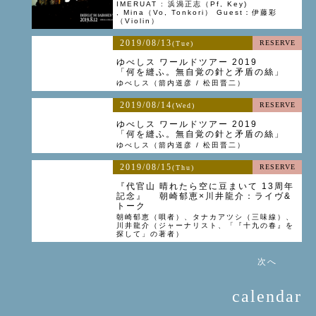
IMERUAT : 浜渦正志（Pf, Key)
, Mina（Vo, Tonkori） Guest：伊藤彩
（Violin）
2019/08/13
RESERVE
(Tue)
ゆべしス ワールドツアー 2019
「何を縫ふ。無自覚の針と矛盾の絲」
ゆべしス（箭内道彦 / 松田晋二）
2019/08/14
RESERVE
(Wed)
ゆべしス ワールドツアー 2019
「何を縫ふ。無自覚の針と矛盾の絲」
ゆべしス（箭内道彦 / 松田晋二）
2019/08/15
RESERVE
(Thu)
『代官山 晴れたら空に豆まいて 13周年
記念』 朝崎郁恵×川井龍介：ライヴ&
トーク
朝崎郁恵（唄者）、タナカアツシ（三味線）、
川井龍介（ジャーナリスト、「『十九の春』を
探して」の著者）
次へ
calendar