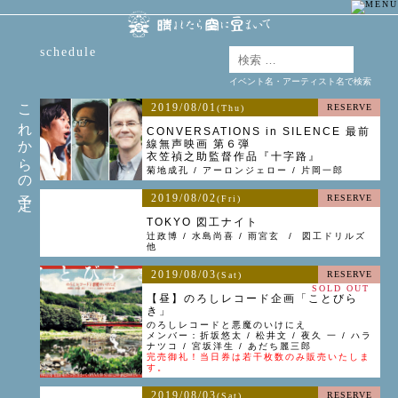
schedule
イベント名・アーティスト名で検索
これからの予定
2019/08/01
RESERVE
(Thu)
CONVERSATIONS in SILENCE 最前
線無声映画 第６弾
衣笠禎之助監督作品『十字路』
菊地成孔 / アーロンジェロー / 片岡一郎
2019/08/02
RESERVE
(Fri)
TOKYO 図工ナイト
辻政博 / 水島尚喜 / 雨宮玄 / 図工ドリルズ
他
2019/08/03
RESERVE
(Sat)
SOLD OUT
【昼】のろしレコード企画「ことびら
き」
のろしレコードと悪魔のいけにえ
メンバー：折坂悠太 / 松井文 / 夜久 一 / ハラ
ナツコ / 宮坂洋生 / あだち麗三郎
完売御礼！当日券は若干枚数のみ販売いたしま
す。
2019/08/03
RESERVE
(Sat)